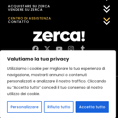
ACQUISTARE SU ZERCA
VENDERE SU ZERCA
CENTRO DI ASSISTENZA
CONTATTO
Valutiamo la tua privacy
Negozi, produttori e distributori locali. Pagano le tasse qui e
dinamizzano l'economia e l'occupazione nella tua comunità.
Utilizziamo i cookie per migliorare la tua esperienza di
navigazione, mostrarti annunci o contenuti
personalizzati e analizzare il nostro traffico. Cliccando
Avviso legale
Informativa sulla privacy
Politica sui Cookie
su “Accetta tutto” concedi il tuo consenso al nostro
CERTIFICAZIONE 2026 MejorServicio.es
utilizzo dei cookie.
(c)2026 Zerca Market Digital, SL
Personalizzare
Rifiuta tutto
Accetta tutto
Spagna
Francia
Austria
Germania
Belgio
Italia
Portogallo