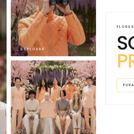
FLORES
S
_ EXPLORAR
P
PURA