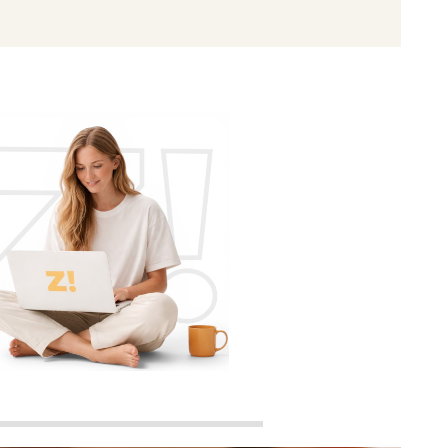
odos nuestros clientes son Prime: envío
0 €. Sin cuotas. Sin letra pequeña.