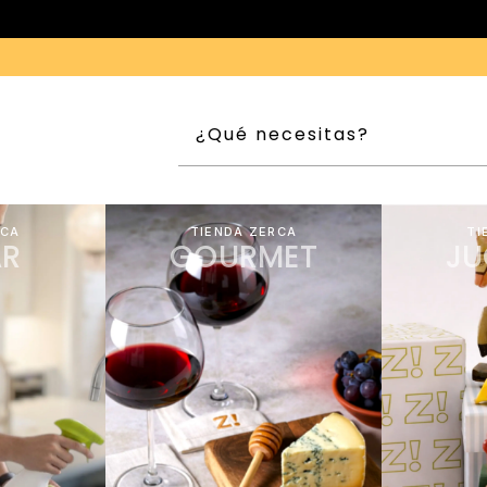
|
PAGAMOS IMPUESTOS AQUÍ
ENVÍOS GRATIS, SIEMPRE
RCA
TIENDA ZERCA
TI
R
GOURMET
JU