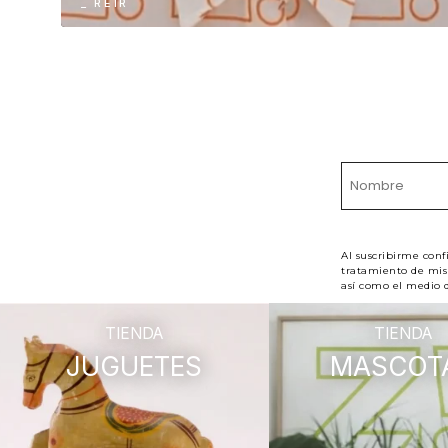
_ REÍR
Al suscribirme conf
tratamiento de mis 
así como el medio d
TIENDA
TIENDA
JUGUETES
MASCOT