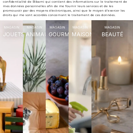
confidentialité de Bibami qui contient des informations sur le traitement de
mes données personnelles afin de me fournir leurs services et de les
promouvoir par des moyens électroniques, ainsi que le moyen d'exercer les
droits qui me sont accordés concernant le traitement de ces données.
MAGASIN
MAGASIN
MAGASIN
MAGASIN
MAGASIN
JOUETS
ANIMAUX
GOURMET
MAISON
BEAUTÉ