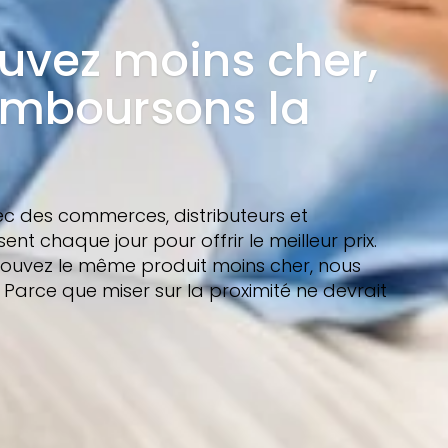
ouvez moins cher,
emboursons la
ec des commerces, distributeurs et
sent chaque jour pour offrir le meilleur prix.
s trouvez le même produit moins cher, nous
Parce que miser sur la proximité ne devrait